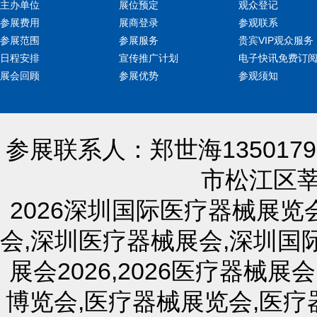
主办单位
展位预定
观众登记
参展费用
展商登录
参观联系
参展范围
参展服务
贵宾VIP观众服务
日程安排
宣传推广计划
电子快讯免费订
展会回顾
参展优势
参观须知
参展联系人：郑世海13501791
市松江区莘
2026
深圳国际医疗器械展览
会
,
深圳医疗器械展会
,
深圳国
展会
2026
,2026
医疗器械展会
博览会
,
医疗器械展览会
,
医疗