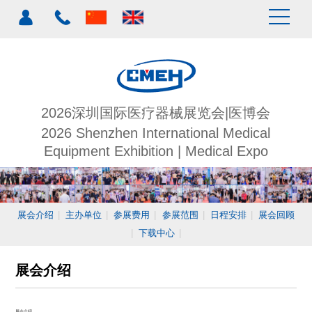
2026深圳国际医疗器械展览会|医博会
2026 Shenzhen International Medical
Equipment Exhibition | Medical Expo
展会介绍
|
主办单位
|
参展费用
|
参展范围
|
日程安排
|
展会回顾
|
下载中心
|
展会介绍
展会介绍