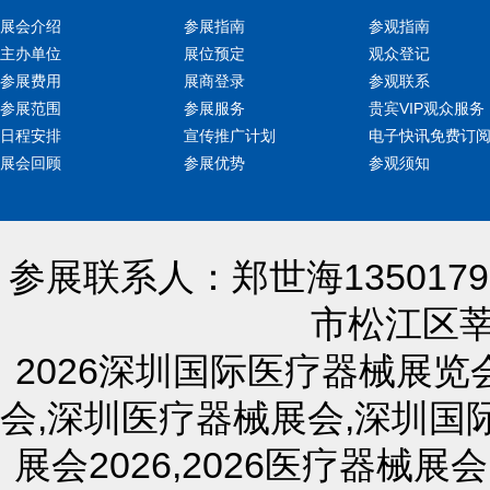
展会介绍
参展指南
参观指南
主办单位
展位预定
观众登记
参展费用
展商登录
参观联系
参展范围
参展服务
贵宾VIP观众服务
日程安排
宣传推广计划
电子快讯免费订
展会回顾
参展优势
参观须知
参展联系人：郑世海13501791
市松江区莘
2026
深圳国际医疗器械展览
会
,
深圳医疗器械展会
,
深圳国
展会
2026
,2026
医疗器械展会