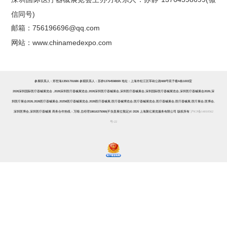
信同号)
邮箱：756196696@qq.com
网站：www.chinamedexpo.com
参展联系人：郑世海13501791686 参观联系人：苏静13764598699
地址：上海市松江区莘砖公路668号双子楼A栋1003室
2026
深圳国际医疗器械展览会
,2026
深圳医疗器械展览会
,2026
深圳医疗器械展会
,
深圳医疗器械展会
,
深圳国际医疗器械展览会
,
深圳医疗器械展会
2026,
深
圳医疗展会
2026
,2026
医疗器械展会
,20256
医疗器械展览会
,
2026
医疗器械展
,
医疗器械博览会
,
医疗器械展览会
,
医疗器械展会
,
医疗器械展
,
医疗展会
,
医博会
,
深圳医博会
,
深圳医疗器械展
商务合作热线：万顺 总经理18616375066{不负责展位预定}© 2026 上海聚亿展览服务有限公司 版权所有
沪ICP备14010562
号-22