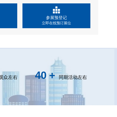
参展预登记
立即在线预订展位
40
+
观众左右
同期活动左右